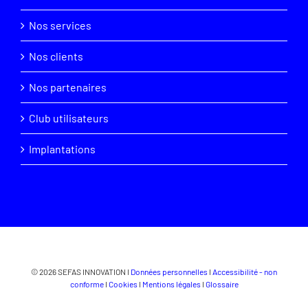
Nos services
Nos clients
Nos partenaires
Club utilisateurs
Implantations
© 2026 SEFAS INNOVATION I
Données personnelles
I
Accessibilité - non
conforme
I
Cookies
I
Mentions légales
I
Glossaire