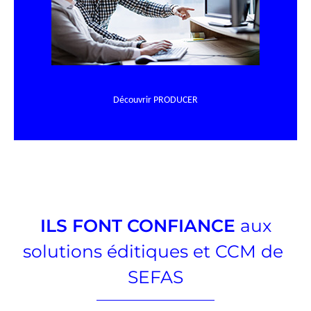
Découvrir PRODUCER
ILS FONT CONFIANCE
aux
solutions éditiques et CCM de
SEFAS