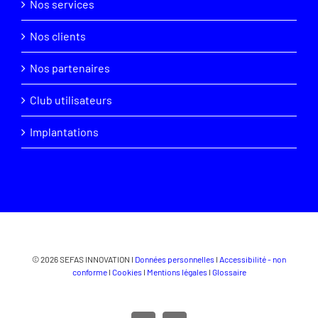
Nos services
Nos clients
Nos partenaires
Club utilisateurs
Implantations
© 2026 SEFAS INNOVATION I
Données personnelles
I
Accessibilité - non
conforme
I
Cookies
I
Mentions légales
I
Glossaire