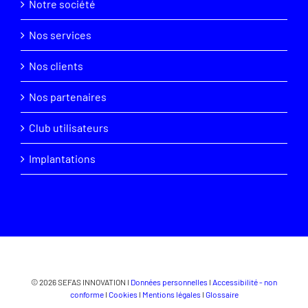
Notre société
Nos services
Nos clients
Nos partenaires
Club utilisateurs
Implantations
© 2026 SEFAS INNOVATION I
Données personnelles
I
Accessibilité - non
conforme
I
Cookies
I
Mentions légales
I
Glossaire