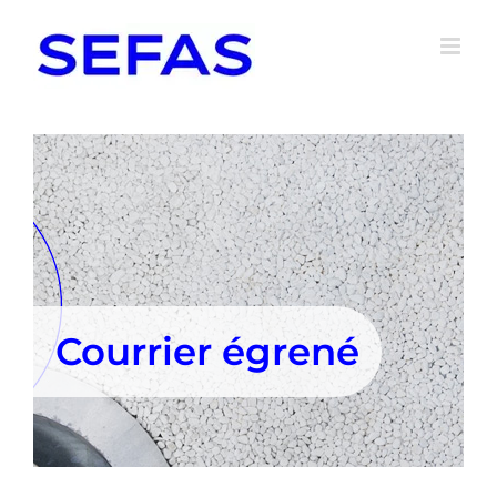
Passer
au
contenu
Courrier égrené