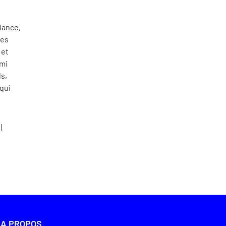
iance,
les
 et
mi
s,
qui
|
A PROPOS