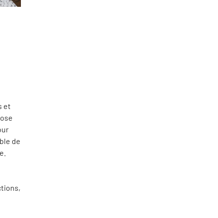
s et
pose
our
ible de
e.
tions,