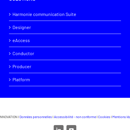
Harmonie communication Suite
Designer
eAccess
Conductor
Producer
Platform
INNOVATION I
Données personnelles
I
Accessibilité - non conforme
I
Cookies
I
Mentions lé