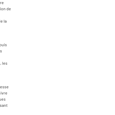
dre
tion de
s
e la
puis
es
, les
lesse
ivre
ues
isant