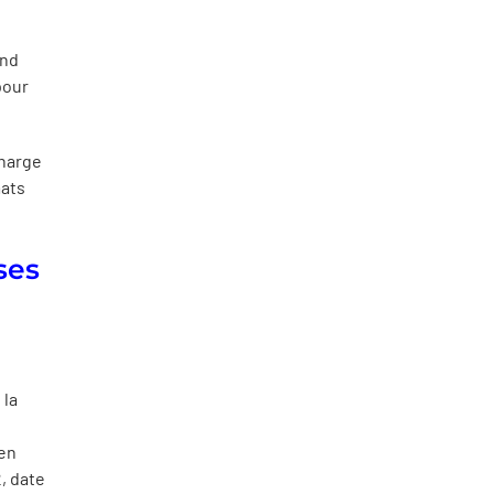
and
pour
charge
mats
ses
 la
en
, date